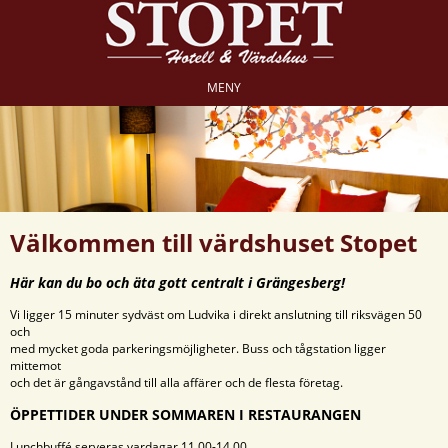
MENY
Välkommen till värdshuset Stopet
Här kan du bo och äta gott centralt i Grängesberg!
Vi ligger 15 minuter sydväst om Ludvika i direkt anslutning till riksvägen 50
och
med mycket goda parkeringsmöjligheter. Buss och tågstation ligger
mittemot
och det är gångavstånd till alla affärer och de flesta företag.
ÖPPETTIDER UNDER SOMMAREN I RESTAURANGEN
Lunchbuffé serveras vardagar 11.00-14.00